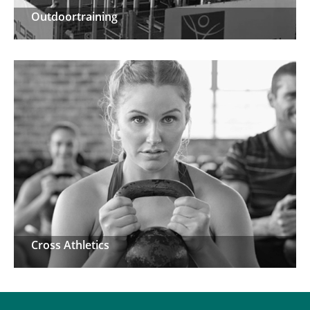
Outdoortraining
Outdoortraining
Cross Athletics
Cross Athletics