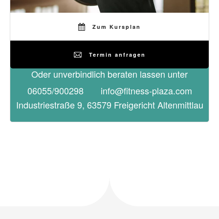
Zum Kursplan
Termin anfragen
Oder unverbindlich beraten lassen unter
06055/900298
info@fitness-plaza.com
Industriestraße 9, 63579 Freigericht Altenmi
ttlau