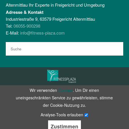
Altenmittlau Ihr Experte in Freigericht und Umgebung
Adresse & Kontakt
Industriestraße 9, 63579 Freigericht Altenmittlau
Tel:
06055-900298
E-Mail:
info@fitness-plaza.com
Wir verwenden
Cookies
. Um Dir einen
Zertifiziert durch RehaVitalisPlus e.V.
uneingeschränkten Service zu gewährleisten, stimme
facebook
instagram
der Cookie-Nutzung zu.
Datenschutz
Analyse-Tools erlauben
Impressum
Zustimmen