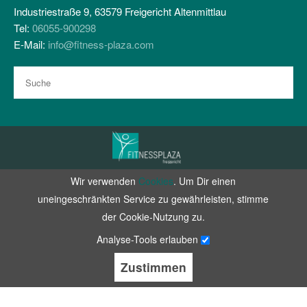
Industriestraße 9, 63579 Freigericht Altenmittlau
Tel:
06055-900298
E-Mail:
info@fitness-plaza.com
Wir verwenden
Cookies
. Um Dir einen
Zertifiziert durch RehaVitalisPlus e.V.
uneingeschränkten Service zu gewährleisten, stimme
facebook
instagram
der Cookie-Nutzung zu.
Datenschutz
Analyse-Tools erlauben
Impressum
Zustimmen