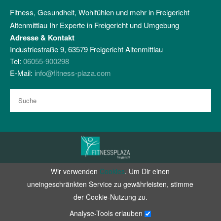
Fitness, Gesundheit, Wohlfühlen und mehr in Freigericht
Altenmittlau Ihr Experte in Freigericht und Umgebung
Adresse & Kontakt
Industriestraße 9, 63579 Freigericht Altenmittlau
Tel:
06055-900298
E-Mail:
info@fitness-plaza.com
Wir verwenden
Cookies
. Um Dir einen
Zertifiziert durch RehaVitalisPlus e.V.
uneingeschränkten Service zu gewährleisten, stimme
facebook
instagram
der Cookie-Nutzung zu.
Datenschutz
Analyse-Tools erlauben
Impressum