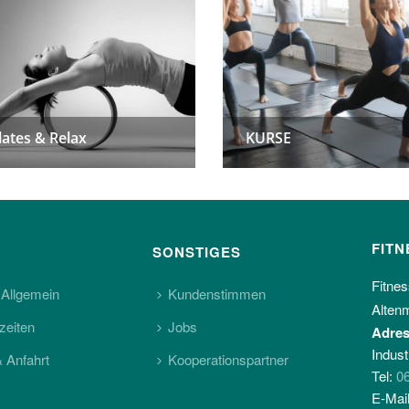
lates & Relax
lates & Relax
KURSE
KURSE
FITN
SONSTIGES
Fitnes
 Allgemein
Kundenstimmen
Altenm
zeiten
Jobs
Adres
Indust
& Anfahrt
Kooperationspartner
Tel:
0
E-Mai