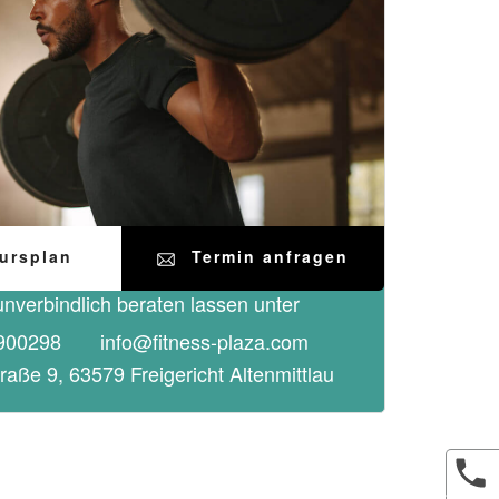
ursplan
Termin anfragen
nverbindlich beraten lassen unter
900298
info@fitness-plaza.com
traße 9, 63579 Freigericht Altenmi
ttlau