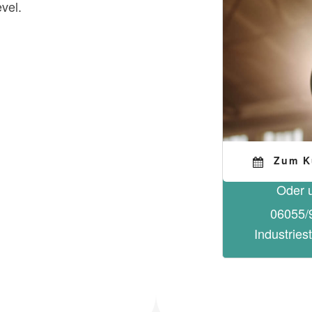
evel.
Zum K
Oder u
06055/
Industries