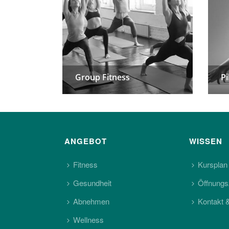
NG
NG
Group Fitness
Group Fitness
Pi
Pi
ANGEBOT
WISSEN
Fitness
Kursplan
Gesundheit
Öffnungs
Abnehmen
Kontakt 
Wellness