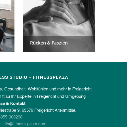
Rücken & Faszien
Rücken & Faszien
Cross Athl
Cross Athl
ESS STUDIO – FITNESSPLAZA
s, Gesundheit, Wohlfühlen und mehr in Freigericht
ittlau Ihr Experte in Freigericht und Umgebung
se & Kontakt
riestraße 9, 63579 Freigericht Altenmittlau
6055-900298
l:
info@fitness-plaza.com