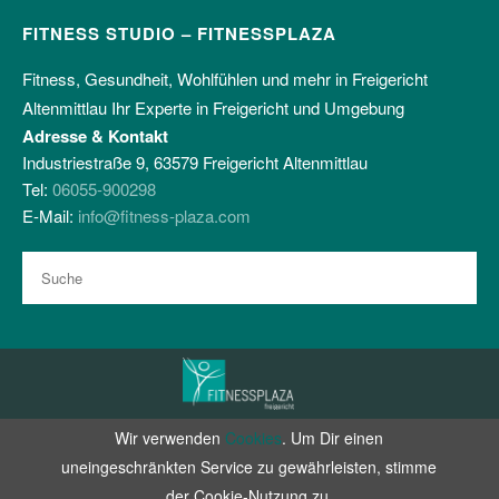
FITNESS STUDIO – FITNESSPLAZA
Fitness, Gesundheit, Wohlfühlen und mehr in Freigericht
Altenmittlau Ihr Experte in Freigericht und Umgebung
Adresse & Kontakt
Industriestraße 9, 63579 Freigericht Altenmittlau
Tel:
06055-900298
E-Mail:
info@fitness-plaza.com
Wir verwenden
Cookies
. Um Dir einen
Zertifiziert durch RehaVitalisPlus e.V.
uneingeschränkten Service zu gewährleisten, stimme
facebook
instagram
der Cookie-Nutzung zu.